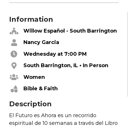
Grief
Information
About
Willow Español - South Barrington
Beliefs & Values
Meet the Team
Nancy Garcia
Elders & Governancee
Wednesday at 7:00 PM
Contact Us
South Barrington, IL • In Person
Give
Women
Manage Recurring Giving
Bible & Faith
Access Contribution Statements
Dollar Club
Description
El Futuro es Ahora es un recorrido
Watch & Read
espiritual de 10 semanas a través del Libro