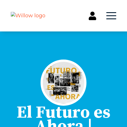
Get Involved
Events
Groups
Kids & Students
Willow Kids
Junior High Ministry
High School Ministry
Disability & Inclusion
El Futuro es
Camp Paradise
Ahora |
Baptism
Concerts