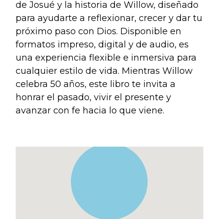
de Josué y la historia de Willow, diseñado
Blogs
para ayudarte a reflexionar, crecer y dar tu
Devotionals
próximo paso con Dios. Disponible en
Message Archives
formatos impreso, digital y de audio, es
una experiencia flexible e inmersiva para
cualquier estilo de vida. Mientras Willow
GIVE
celebra 50 años, este libro te invita a
honrar el pasado, vivir el presente y
CRYSTAL LAKE
avanzar con fe hacia lo que viene.
ESPAÑOL
HUNTLEY
NORTH SHORE
SOUTH BARRINGTON
SOUTH LAKE