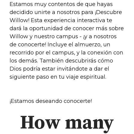
Estamos muy contentos de que hayas
decidido unirte a nosotros para ¡Descubre
Make a Difference
Willow! Esta experiencia interactiva te
dará la oportunidad de conocer más sobre
Volunteer
Willow y nuestro campus - ¡y a nosotros
Compassion & Justice
de conocerte! Incluye el almuerzo, un
Local Outreach
recorrido por el campus, y la conexión con
Global Outreach
los demás. También descubrirás cómo
Work at Willow
Dios podría estar invitándote a dar el
siguiente paso en tu viaje espiritual.
Get Help
Tangible Resources
¡Estamos deseando conocerte!
Care Center
Pastoral Support
How many
Prayer Support
Mental Health Resources