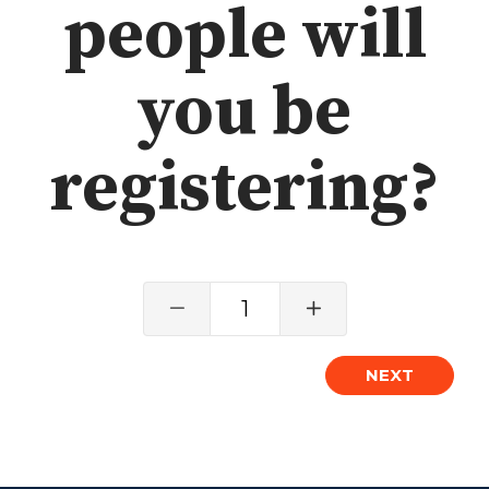
people will
Grief
About
you be
Beliefs & Values
Meet the Team
registering?
Elders & Governancee
Contact Us
Give
1
Manage Recurring Giving
Access Contribution Statements
NEXT
Dollar Club
Watch & Read