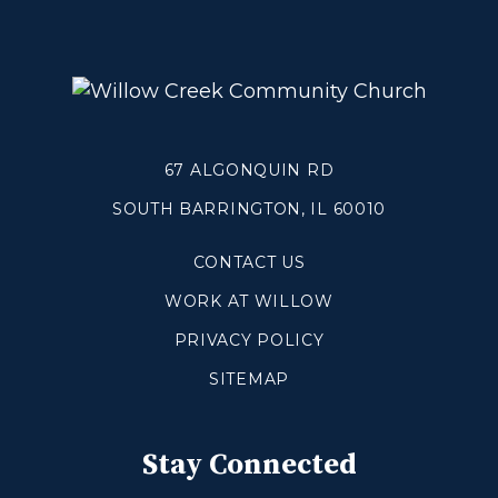
Blogs
Devotionals
Message Archives
GIVE
67 ALGONQUIN RD
SOUTH BARRINGTON, IL 60010
CRYSTAL LAKE
CONTACT US
ESPAÑOL
WORK AT WILLOW
HUNTLEY
PRIVACY POLICY
NORTH SHORE
SITEMAP
SOUTH BARRINGTON
Stay Connected
SOUTH LAKE